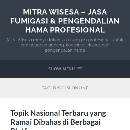
MITRA WISESA – JASA
FUMIGASI & PENGENDALIAN
HAMA PROFESIONAL
Mitra Wisesa menyediakan jasa fumigasi profesional untuk
perlindungan gudang, kontainer, ekspor, dan
pengendalian hama
SHOW MENU
TAG:
DISKUSI ONLINE
Topik Nasional Terbaru yang
Ramai Dibahas di Berbagai