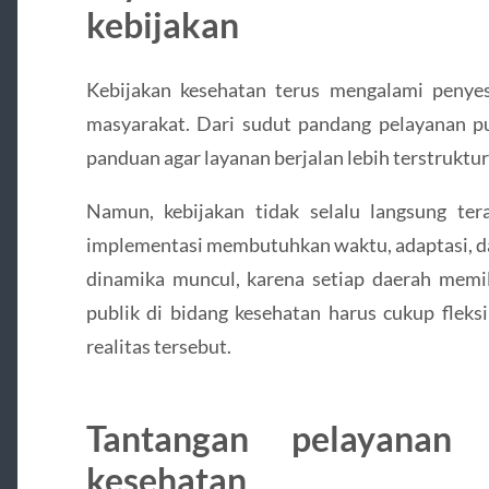
kebijakan
Kebijakan kesehatan terus mengalami penye
masyarakat. Dari sudut pandang pelayanan pub
panduan agar layanan berjalan lebih terstruktur
Namun, kebijakan tidak selalu langsung te
implementasi membutuhkan waktu, adaptasi, dan
dinamika muncul, karena setiap daerah memil
publik di bidang kesehatan harus cukup fleks
realitas tersebut.
Tantangan pelayanan 
kesehatan