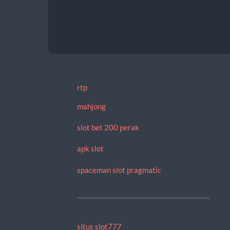
rtp
mahjong
slot bet 200 perak
apk slot
spaceman slot pragmatic
situs slot777