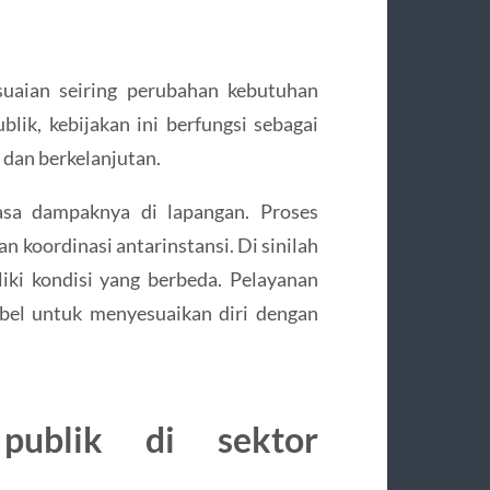
suaian seiring perubahan kebutuhan
lik, kebijakan ini berfungsi sebagai
 dan berkelanjutan.
rasa dampaknya di lapangan. Proses
 koordinasi antarinstansi. Di sinilah
iki kondisi yang berbeda. Pelayanan
ibel untuk menyesuaikan diri dengan
publik di sektor