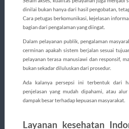
Selain akses, kualitas pelayanan juga menjadi
dinilai bukan hanya dari hasil pengobatan, tetap
Cara petugas berkomunikasi, kejelasan informa
bagian dari pengalaman yang diingat.
Dalam pelayanan publik, pengalaman masyaraka
cerminan apakah sistem berjalan sesuai tujua
pelayanan terasa manusiawi dan responsif, ma
bukan sekadar diluluskan dari prosedur.
Ada kalanya persepsi ini terbentuk dari h
penjelasan yang mudah dipahami, atau alur
dampak besar terhadap kepuasan masyarakat.
Layanan kesehatan Indo