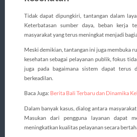
Tidak dapat dipungkiri, tantangan dalam lay
Keterbatasan sumber daya, beban kerja te
masyarakat yang terus meningkat menjadi bagia
Meski demikian, tantangan ini juga membuka ru
kesehatan sebagai pelayanan publik, fokus tid
juga pada bagaimana sistem dapat terus di
berkeadilan.
Baca Juga:
Berita Bali Terbaru dan Dinamika K
Dalam banyak kasus, dialog antara masyarakat
Masukan dari pengguna layanan dapat m
meningkatkan kualitas pelayanan secara bertah