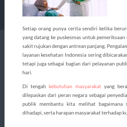
Setiap orang punya cerita sendiri ketika ber
yang datang ke puskesmas untuk pemeriksaan r
sakit rujukan dengan antrean panjang. Pengal
layanan kesehatan Indonesia sering dibicaraka
tetapi juga sebagai bagian dari pelayanan pub
hari.
Di tengah
kebutuhan masyarakat
yang berag
dilepaskan dari peran negara sebagai penyedia
publik membantu kita melihat bagaimana s
dihadapi, serta harapan masyarakat terhadap kua