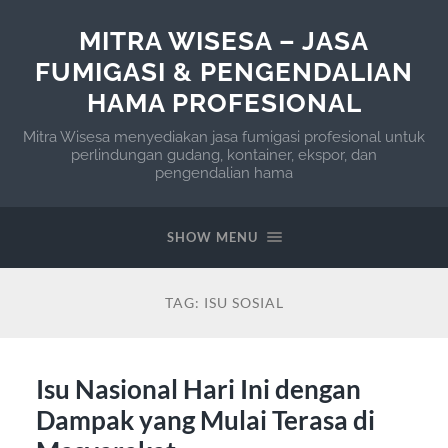
MITRA WISESA – JASA
FUMIGASI & PENGENDALIAN
HAMA PROFESIONAL
Mitra Wisesa menyediakan jasa fumigasi profesional untuk
perlindungan gudang, kontainer, ekspor, dan
pengendalian hama
SHOW MENU
TAG:
ISU SOSIAL
Isu Nasional Hari Ini dengan
Dampak yang Mulai Terasa di